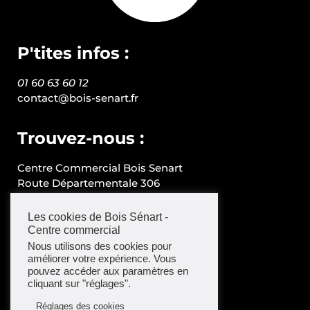
P'tites infos :
01 60 63 60 12
contact@bois-senart.fr
Trouvez-nous :
Centre Commercial Bois Senart
Route Départementale 306
77240 CESSON
Les cookies de Bois Sénart -
Centre commercial
Suivez-nous :
Nous utilisons des cookies pour
améliorer votre expérience. Vous
Facebook
pouvez accéder aux paramètres en
Instagram
cliquant sur "réglages".
Réglages des cookies